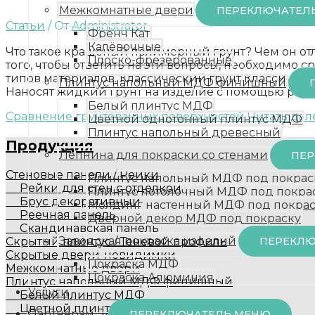
Межкомнатные двери
ПЕРЕКЛЮЧАТЕЛ
Статьи
/ От
Administrator
Френч Кат
Калёвочные
Что такое крашеный полимерный грунт? Чем он отл
Плоско-фрезерованные
того, чтобы ответить на эти вопросы, необходимо
типов материалов. Классический грунт Классически
Плинтус напольный МДФ финишный
Наносят жидкий грунт на изделие с помощью расп
Белый плинтус МДФ
Сравнение грунтованных поверхностей
Читать дал
Цветной однотонный плинтус МДФ
Плинтус напольный древесный
Продукция
Лепнина для покраски со стенами
ПЕР
Стеновые панели / Рейки
Плинтус напольный МДФ под покрас
Рейки для стен с отделкой
Плинтус потолочный МДФ под покра
Брус декоративный
Молдинг настенный МДФ под покрас
Реечная панель
Дверной декор МДФ под покраску
Скандинавская панель
Заводская покраска изделий
Скрытый плинтус / Теневой профиль
ПЕРЕКЛЮ
Скрытые двери-невидимки
Покраска МДФ
Межкомнатные двери
Покраска Алюминия
Плинтус напольный МДФ финишный
Услуги
Белый плинтус МДФ
Цветной плинтус
Партнёрам
ПЕРЕКЛЮЧАТЕЛЬ МЕНЮ