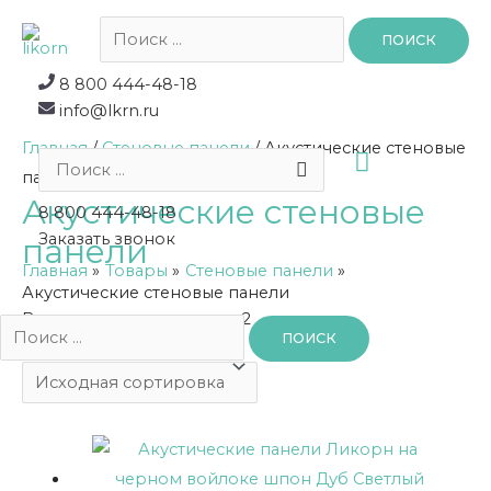
Поиск:
8 800 444-48-18
info@lkrn.ru
Главная
/
Стеновые панели
/ Акустические стеновые
ГЛАВНО
Поиск:
панели
Акустические стеновые
МЕНЮ
8 800 444-48-18
Заказать звонок
панели
Главная
Товары
Стеновые панели
Акустические стеновые панели
Всего товаров в разделе: 2
Поиск: