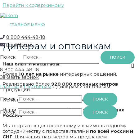
Перейти к содержимому
ГЛАВНОЕ МЕНЮ
8 800 444-48-18
Дилерам и оптовикам
info@lkrn.ru
Поиск:
Наш опыт и масштабы:
8 800 444-48-18
Более
10 лет на рынке
интерьерных решений.
Заказать звонок
Реализовано более
920 000 погонных метров
Главная
Партнёрам
Дилерам и оптовикам
продукции.
Поиск:
Исполнено более
80 000 заказов.
Наши решения оценили в более чем
175 городах
Поиск:
России.
Мы открыты к долгосрочному и взаимовыгодному
сотрудничеству с представителями
по всей России и
СНГ
. Для наших партнёров мы предлагаем: