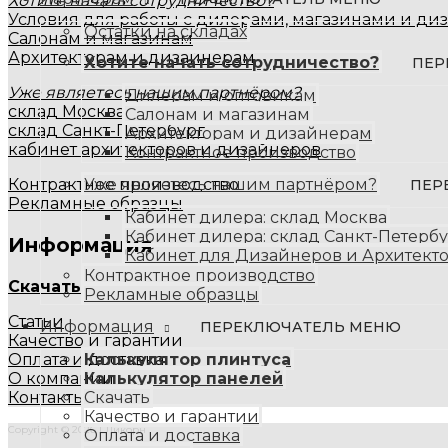
Хотите начать сотрудничество?
Условия для работы с дилерами, магазинами и ди
Остатки на складах
Салонам и магазинам
Архитекторам и дизайнерам
Хотите начать сотрудничество?
ПЕР
Уже являетесь нашим партнёром?
Дилерам и оптовикам
склад Москва
Салонам и магазинам
склад Санкт-Петербург
Архитекторам и дизайнерам
кабинет архитекторов и дизайнеров
Контрактное производство
Уже являетесь нашим партнёром?
Контрактное производство
ПЕР
Рекламные образцы
Кабинет дилера: склад Москва
Кабинет дилера: склад Санкт-Петерб
Информация
Кабинет для Дизайнеров и Архитект
Контрактное производство
Скачать
Рекламные образцы
Статьи
Информация
ПЕРЕКЛЮЧАТЕЛЬ МЕНЮ
Качество и гарантии
Калькулятор плинтуса
Оплата и доставка
Калькулятор панелей
О компании
Скачать
Контакты
Качество и гарантии
Copyright © 2026 |
Ликорн
Оплата и доставка