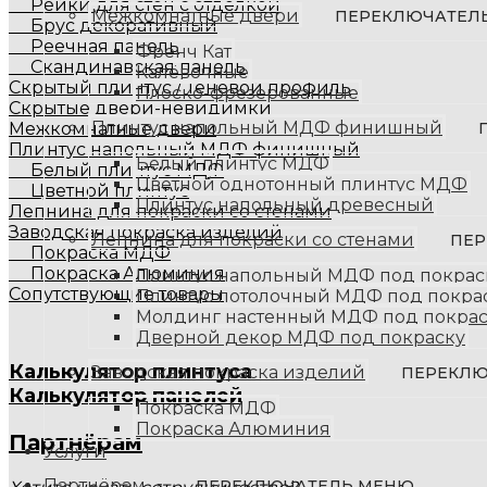
Рейки для стен с отделкой
Межкомнатные двери
ПЕРЕКЛЮЧАТЕЛ
Брус декоративный
Реечная панель
Френч Кат
Скандинавская панель
Калёвочные
Скрытый плинтус / Теневой профиль
Плоско-фрезерованные
Скрытые двери-невидимки
Плинтус напольный МДФ финишный
Межкомнатные двери
Плинтус напольный МДФ финишный
Белый плинтус МДФ
Белый плинтус МДФ
Цветной однотонный плинтус МДФ
Цветной плинтус
Плинтус напольный древесный
Лепнина для покраски со стенами
Заводская покраска изделий
Лепнина для покраски со стенами
ПЕР
Покраска МДФ
Покраска Алюминия
Плинтус напольный МДФ под покрас
Сопутствующие товары
Плинтус потолочный МДФ под покра
Молдинг настенный МДФ под покрас
Дверной декор МДФ под покраску
Калькулятор плинтуса
Заводская покраска изделий
ПЕРЕКЛЮ
Калькулятор панелей
Покраска МДФ
Покраска Алюминия
Партнёрам
Услуги
Партнёрам
ПЕРЕКЛЮЧАТЕЛЬ МЕНЮ