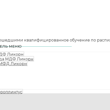
ошедшими квалифицированное обучение по распил
ЕЛЬ МЕНЮ
й монтаж:
МДФ Ликорн
ида МДФ Ликорн
ы МФД Ликорн
кроплинтус