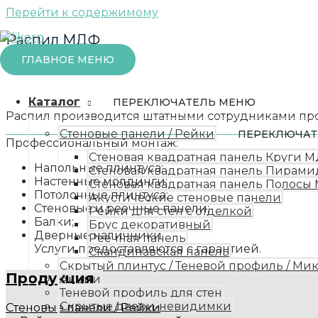
Перейти к содержимому
Распил МДФ
ГЛАВНОЕ МЕНЮ
Каталог
ПЕРЕКЛЮЧАТЕЛЬ МЕНЮ
Распил производится штатными сотрудниками пр
Стеновые панели / Рейки
ПЕРЕКЛЮЧАТ
Профессиональны
Стеновая квадратная панель Круги 
Напольные плинтуса;
Стеновая квадратная панель Пирам
Настенные молдинги;
Стеновая квадратная панель Полос
Потолочные плинтуса;
Акустические стеновые панели
Стеновые и реечные панели;
Рейки для стен с отделкой
Балки;
Брус декоративный
Дверные наличники
Реечная панель
Услуги предоставляются с гарантией.
Скандинавская панель
Скрытый плинтус / Теневой профиль / Ми
Продукция
Акции
Теневой профиль для стен
Скрытые двери-невидимки
Стеновые панели / Рейки