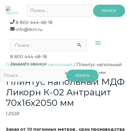
Поиск:
8 800 444-48-18
info@lkrn.ru
ГЛАВНО
Поиск:
МЕНЮ
8 800 444-48-18
Заказать звонок
Главная
/
Плинтус напольный
/ Плинтус напольный
МДФ Ликорн К-02 Антрацит 70х16х2050 мм
Поиск:
Плинтус напольный МДФ
Ликорн К-02 Антрацит
70х16х2050 мм
1,052
₽
Заказ от 10 погонных метров , срок производства